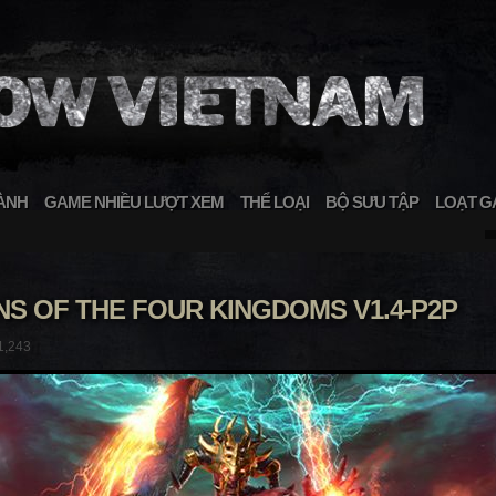
ÀNH
GAME NHIỀU LƯỢT XEM
THỂ LOẠI
BỘ SƯU TẬP
LOẠT G
S OF THE FOUR KINGDOMS V1.4-P2P
1,243