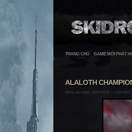
TRANG CHỦ
GAME MỚI PHÁT H
}
ALALOTH CHAMPION
Đăng vào ngày: 10/05/2026 |
Lượt xem: 