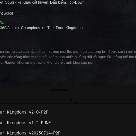
ơn
,
Souls-like
,
Giàu cốt truyện
,
Đấu kiếm
,
Top-Down
nt Scroll
ME!
19360/Alaloth_Champions_of_The_Four_Kingdoms/
tưởng cao cấp lấy bối cảnh trong một thế giới hộp cát rộng lớn được cai trị bởi m
uyện các công trình mạnh mẽ, khám phá những vùng đất và ngục tối không thể tha t
u Plamen khỏi sự diệt vong không thể tránh khỏi của nó!
ur Kingdoms v2.0-P2P
ur Kingdoms v1.2-RUNE
ur Kingdoms v20250714-P2P