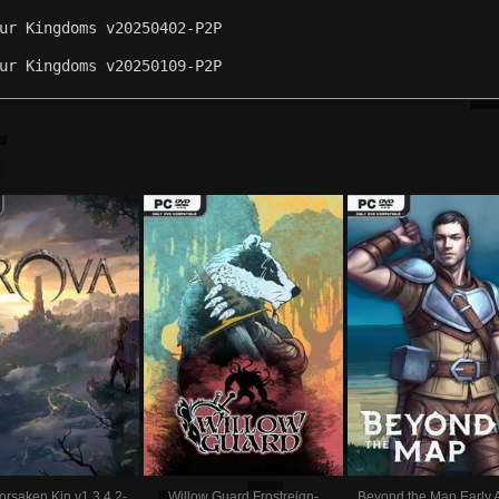
ur Kingdoms v20250402-P2P
ur Kingdoms v20250109-P2P
:
orsaken Kin v1.3.4.2-
Willow Guard Frostreign-
Beyond the Map Early 