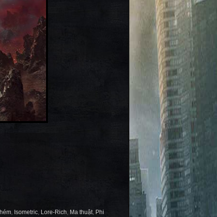
chém
,
Isometric
,
Lore-Rich
,
Ma thuật
,
Phi