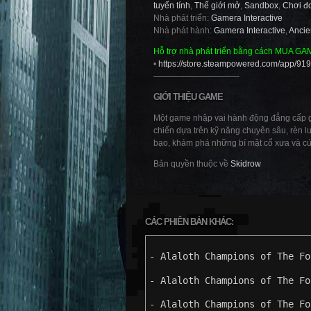
tuyến tính
,
Thế giới mở
,
Sandbox
,
Chơi đ
Nhà phát triển:
Gamera Interactive
Nhà phát hành:
Gamera Interactive
,
Ancie
Hỗ trợ nhà phát triển bằng cách MUA GA
•
https://store.steampowered.com/app/9
——————————-
GIỚI THIỆU GAME
Một game nhập vai hành động đẳng cấp giả 
chiến dựa trên kỹ năng chuyên sâu, rèn l
bạo, khám phá những bí mật cổ xưa và cứ
Bản quyền thuộc về
Skidrow
CÁC PHIÊN BẢN KHÁC:
- Alaloth Champions of The Fo
- Alaloth Champions of The Fo
- Alaloth Champions of The Fo