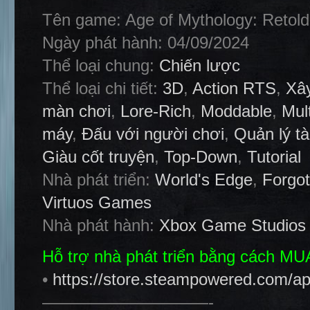
Tên game: Age of Mythology: Retold
Ngày phát hành: 04/09/2024
Thể loại chung:
Chiến lược
Thể loại chi tiết:
3D
,
Action RTS
,
Xâ
màn chơi
,
Lore-Rich
,
Moddable
,
Mul
máy
,
Đấu với người chơi
,
Quản lý tà
Giàu cốt truyện
,
Top-Down
,
Tutorial
Nhà phát triển:
World's Edge
,
Forgo
Virtuos Games
Nhà phát hành:
Xbox Game Studios
Hỗ trợ nhà phát triển bằng cách M
•
https://store.steampowered.com/a
——————————-