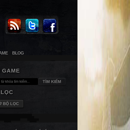
AME
BLOG
M GAME
TÌM KIẾM
 LỌC
Ở BỘ LỌC