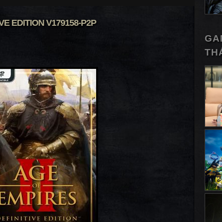
IVE EDITION V179158-P2P
GA
TH