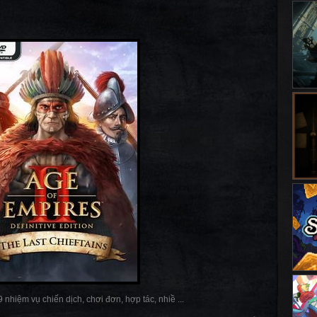
nhiệm vụ chiến dịch, chơi đơn, hợp tác, nhiề ...