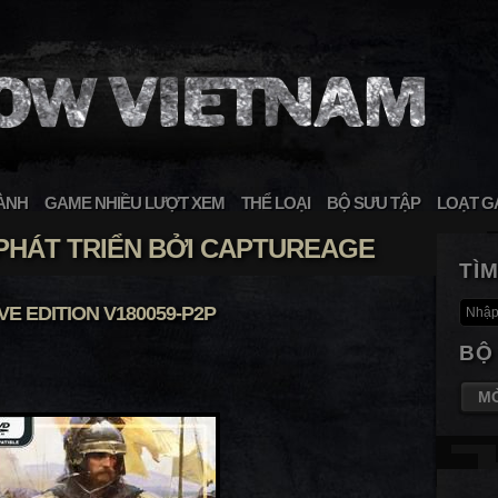
ÀNH
GAME NHIỀU LƯỢT XEM
THỂ LOẠI
BỘ SƯU TẬP
LOẠT G
HÁT TRIỂN BỞI CAPTUREAGE
TÌ
IVE EDITION V180059-P2P
BỘ
M