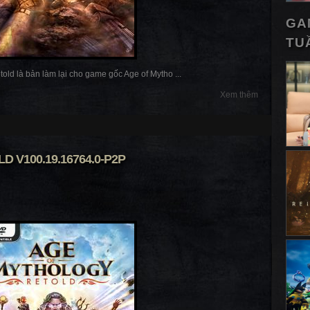
GA
TU
old là bản làm lại cho game gốc Age of Mytho ...
Xem thêm
 V100.19.16764.0-P2P