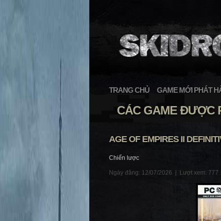
TRANG CHỦ
GAME MỚI PHÁT H
CÁC GAME ĐƯỢC P
AGE OF EMPIRES II DEFINIT
Chiến lược
Ngày đăng: 12/07/2026 |
Lượt xem: 777