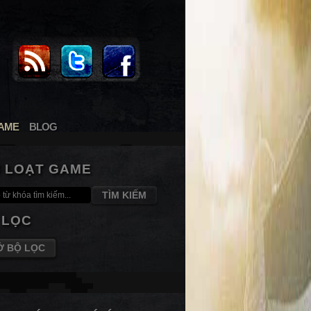
AME
BLOG
M LOẠT GAME
TÌM KIẾM
 LỌC
Ở BỘ LỌC