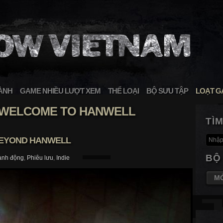
ÀNH
GAME NHIỀU LƯỢT XEM
THỂ LOẠI
BỘ SƯU TẬP
LOẠT G
 WELCOME TO HANWELL
TÌ
EYOND HANWELL
BỘ
ành động
,
Phiêu lưu
,
Indie
M