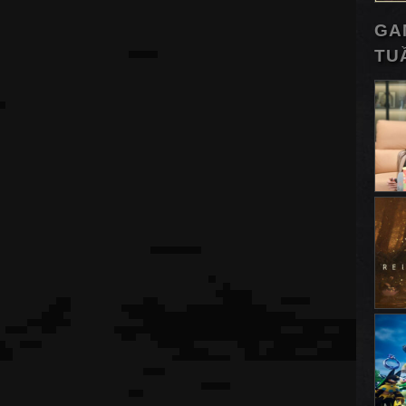
GA
TU