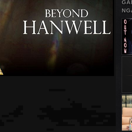
GA
NG