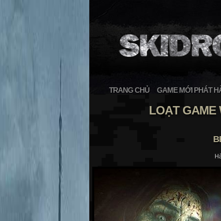
TRANG CHỦ
GAME MỚI PHÁT H
LOẠT GAME
B
H