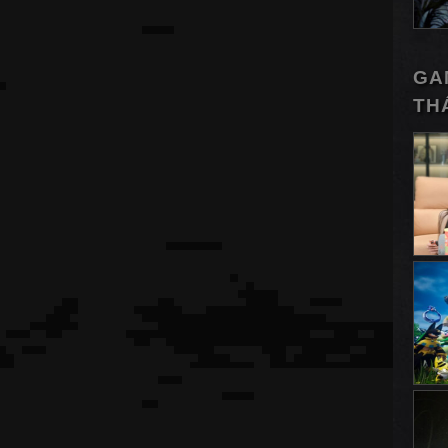
GA
TH