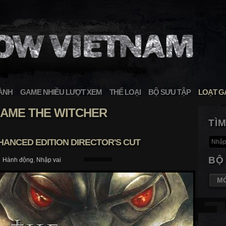
ÀNH
GAME NHIỀU LƯỢT XEM
THỂ LOẠI
BỘ SƯU TẬP
LOẠT G
AME THE WITCHER
TÌ
HANCED EDITION DIRECTOR'S CUT
BỘ
Hành động
,
Nhập vai
M