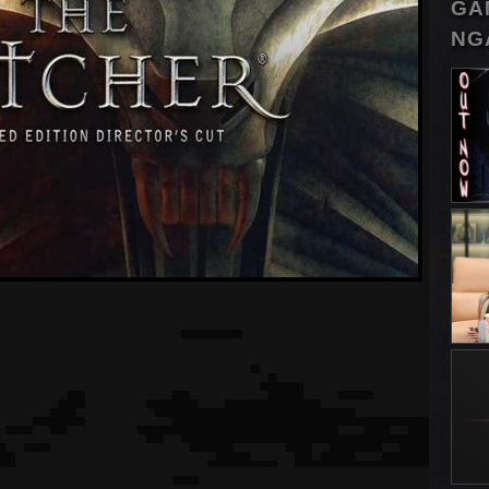
GA
NG