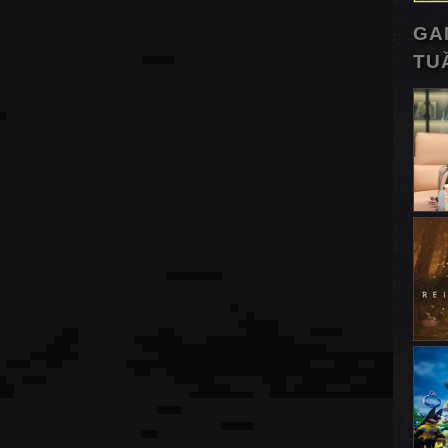
GA
TU