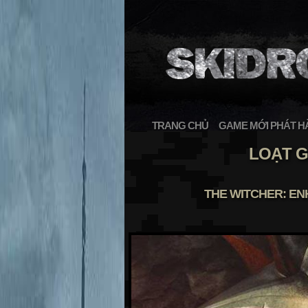
TRANG CHỦ
GAME MỚI PHÁT H
LOẠT G
THE WITCHER: EN