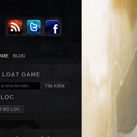
AME
BLOG
M LOẠT GAME
TÌM KIẾM
 LỌC
Ở BỘ LỌC