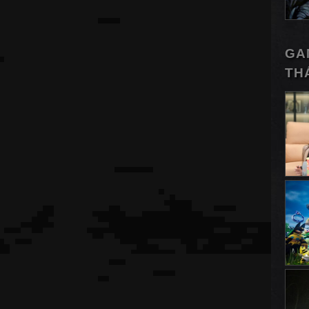
GA
TH