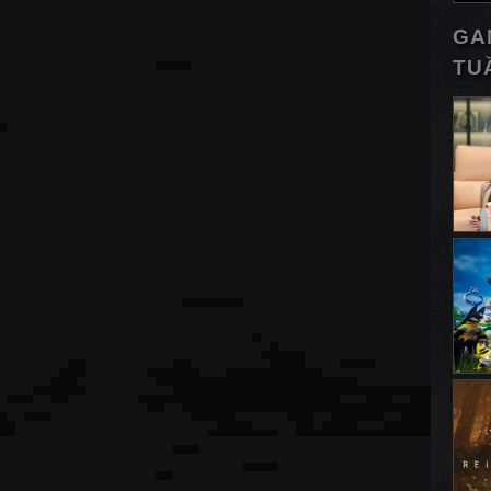
GA
TU