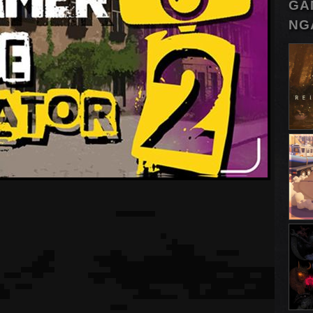
GA
NG