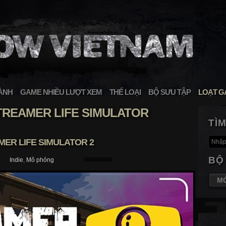
ÀNH
GAME NHIỀU LƯỢT XEM
THỂ LOẠI
BỘ SƯU TẬP
LOẠT G
TREAMER LIFE SIMULATOR
TÌ
ER LIFE SIMULATOR 2
BỘ
Indie
,
Mô phỏng
M