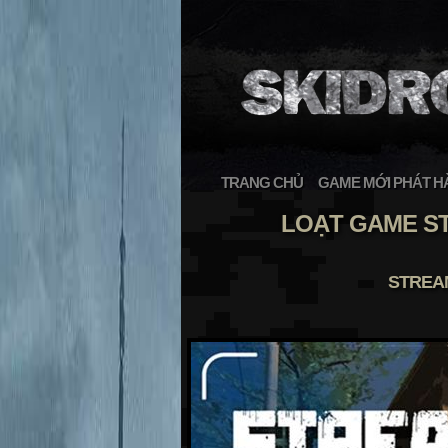
TRANG CHỦ
GAME MỚI PHÁT H
LOẠT GAME S
STREAM