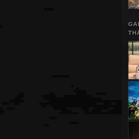
GA
TH