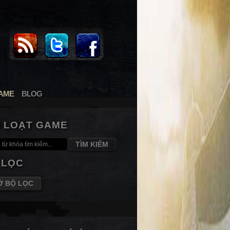
AME
BLOG
M LOẠT GAME
TÌM KIẾM
 LỌC
Ở BỘ LỌC