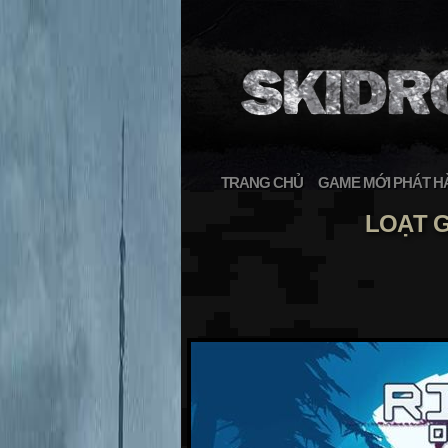
TRANG CHỦ
GAME MỚI PHÁT H
LOẠT G