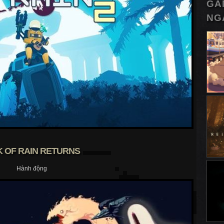
GA
NG
K OF RAIN RETURNS
Hành động