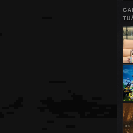
GA
TU