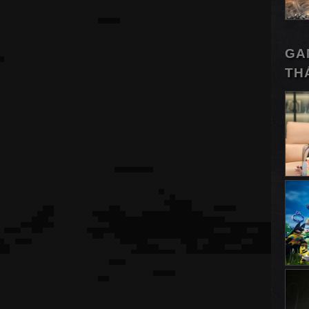
GA
TH