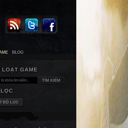
AME
BLOG
M LOẠT GAME
TÌM KIẾM
 LỌC
Ở BỘ LỌC