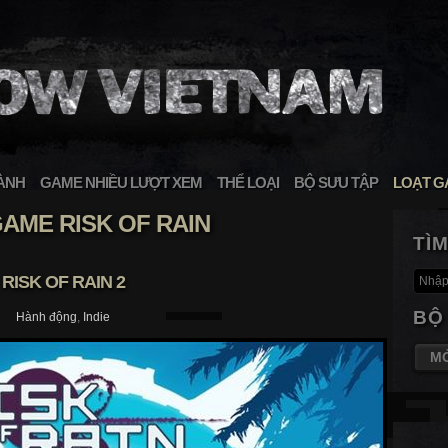
ÀNH
GAME NHIỀU LƯỢT XEM
THỂ LOẠI
BỘ SƯU TẬP
LOẠT G
AME RISK OF RAIN
TÌ
RISK OF RAIN 2
BỘ
Hành động
,
Indie
M