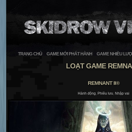
TRANG CHỦ
GAME MỚI PHÁT HÀNH
GAME NHIỀU LƯỢ
LOẠT GAME REMN
REMNANT II®
Hành động
,
Phiêu lưu
,
Nhập vai