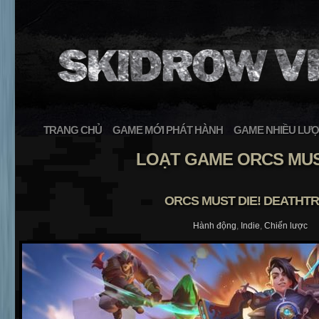
TRANG CHỦ
GAME MỚI PHÁT HÀNH
GAME NHIỀU LƯỢ
LOẠT GAME ORCS MUS
ORCS MUST DIE! DEATHT
Hành động
,
Indie
,
Chiến lược