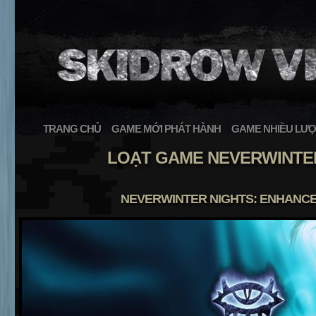
TRANG CHỦ
GAME MỚI PHÁT HÀNH
GAME NHIỀU LƯỢ
LOẠT GAME NEVERWINTE
NEVERWINTER NIGHTS: ENHANCE