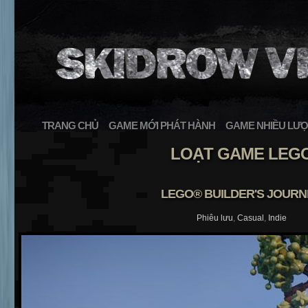
TRANG CHỦ
GAME MỚI PHÁT HÀNH
GAME NHIỀU LƯỢ
LOẠT GAME LEG
LEGO® BUILDER'S JOURN
Phiêu lưu
,
Casual
,
Indie