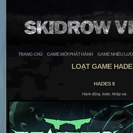
TRANG CHỦ
GAME MỚI PHÁT HÀNH
GAME NHIỀU LƯỢ
LOẠT GAME HADE
HADES II
Hành động
,
Indie
,
Nhập vai