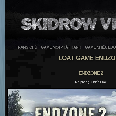
TRANG CHỦ
GAME MỚI PHÁT HÀNH
GAME NHIỀU LƯỢ
LOẠT GAME ENDZO
ENDZONE 2
Mô phỏng
,
Chiến lược