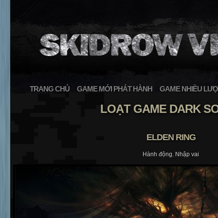
TRANG CHỦ
GAME MỚI PHÁT HÀNH
GAME NHIỀU LƯỢ
LOẠT GAME DARK S
ELDEN RING
Hành động
,
Nhập vai