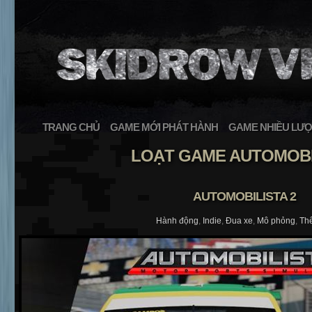
TRANG CHỦ
GAME MỚI PHÁT HÀNH
GAME NHIỀU LƯỢ
LOẠT GAME AUTOMOBI
AUTOMOBILISTA 2
Hành động
,
Indie
,
Đua xe
,
Mô phỏng
,
Thể