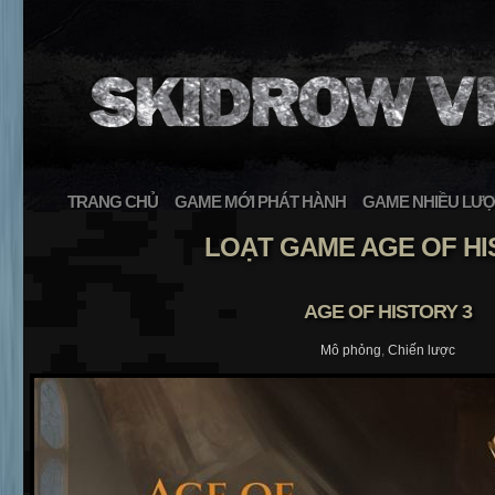
TRANG CHỦ
GAME MỚI PHÁT HÀNH
GAME NHIỀU LƯỢ
LOẠT GAME AGE OF H
AGE OF HISTORY 3
Mô phỏng
,
Chiến lược