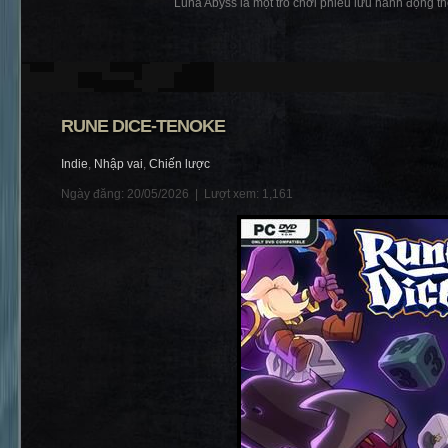
Luna Abyss là một trò chơi phiêu lưu hành động the
RUNE DICE-TENOKE
Indie
,
Nhập vai
,
Chiến lược
Ngày đăng: 20/05/2026 |
Lượt xem: 1,161