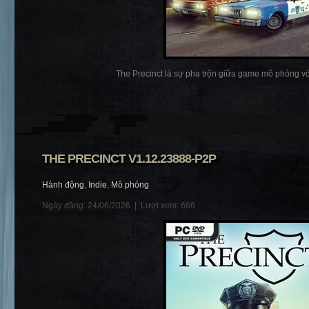
The Precinct là sự pha trộn giữa game mô phỏng với
THE PRECINCT V1.12.23888-P2P
Hành động
,
Indie
,
Mô phỏng
Ngày đăng: 24/06/2026 |
Lượt xem: 666