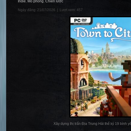
Indie
,
Mô phỏng
,
Chiến lược
Ngày đăng: 21/07/2026 |
Lượt xem: 457
Xây dựng thị trấn Địa Trung Hải thế kỷ 19 bình yên