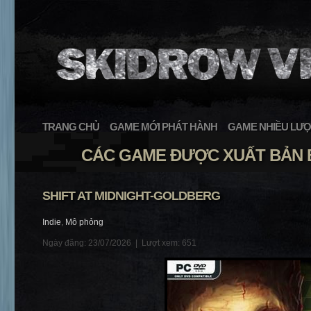
TRANG CHỦ
GAME MỚI PHÁT HÀNH
GAME NHIỀU LƯỢ
CÁC GAME ĐƯỢC XUẤT BẢN 
SHIFT AT MIDNIGHT-GOLDBERG
Indie
,
Mô phỏng
Ngày đăng: 23/07/2026 |
Lượt xem: 651