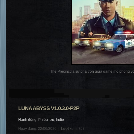
The Precinct là sự pha trộn giữa game mô phỏng với
LUNA ABYSS V1.0.3.0-P2P
Hành động
,
Phiêu lưu
,
Indie
Ngày đăng: 22/06/2026 |
Lượt xem: 757