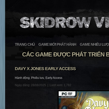
TRANG CHỦ
GAME MỚI PHÁT HÀNH
GAME NHIỀU LƯỢ
CÁC GAME ĐƯỢC PHÁT TRIỂN B
DAVY X JONES EARLY ACCESS
Hành động
,
Phiêu lưu
,
Early Access
Ngày đăng: 28/08/2025 |
Lượt xem: 1,782