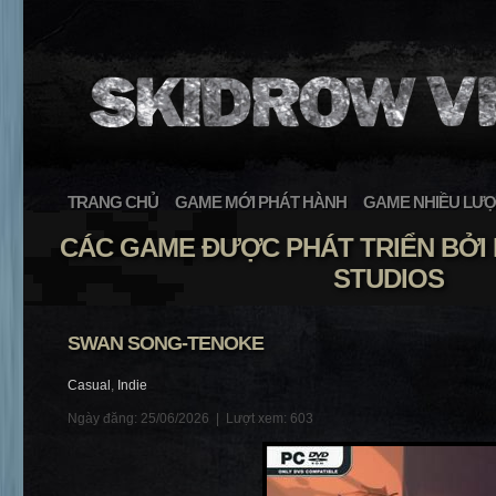
TRANG CHỦ
GAME MỚI PHÁT HÀNH
GAME NHIỀU LƯỢ
CÁC GAME ĐƯỢC PHÁT TRIỂN BỞI
STUDIOS
SWAN SONG-TENOKE
Casual
,
Indie
Ngày đăng: 25/06/2026 |
Lượt xem: 603