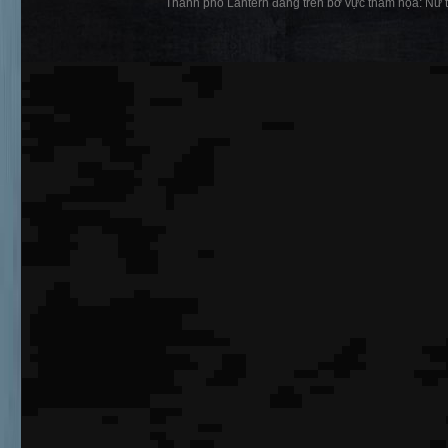
Thành phố Lantern đang trên bờ vực thảm họa: Nữ t