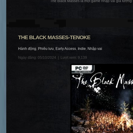
The Black Masses là một game nhập vai giả tưởng gó
THE BLACK MASSES-TENOKE
Hành động
,
Phiêu lưu
,
Early Access
,
Indie
,
Nhập vai
Ngày đăng: 05/10/2024 |
Lượt xem: 9,139