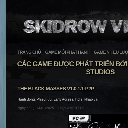
TRANG CHỦ
GAME MỚI PHÁT HÀNH
GAME NHIỀU LƯỢ
CÁC GAME ĐƯỢC PHÁT TRIỂN BỞI
STUDIOS
THE BLACK MASSES V1.0.1.1-P2P
Hành động
,
Phiêu lưu
,
Early Access
,
Indie
,
Nhập vai
Ngày đăng: 14/01/2025 |
Lượt xem: 8,646