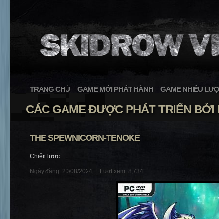
TRANG CHỦ
GAME MỚI PHÁT HÀNH
GAME NHIỀU LƯỢ
CÁC GAME ĐƯỢC PHÁT TRIỂN BỞI
THE SPEWNICORN-TENOKE
Chiến lược
Ngày đăng: 20/08/2024 |
Lượt xem: 8,734