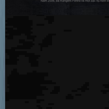
Năm 2006, ba Rangers Forest và một đặc vụ Abin bí