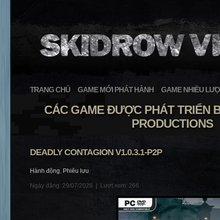
TRANG CHỦ
GAME MỚI PHÁT HÀNH
GAME NHIỀU LƯỢ
CÁC GAME ĐƯỢC PHÁT TRIỂN 
PRODUCTIONS
DEADLY CONTAGION V1.0.3.1-P2P
Hành động
,
Phiêu lưu
Ngày đăng: 29/07/2026 |
Lượt xem: 266