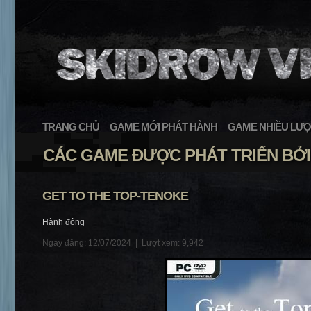
TRANG CHỦ
GAME MỚI PHÁT HÀNH
GAME NHIỀU LƯỢ
CÁC GAME ĐƯỢC PHÁT TRIỂN BỞ
GET TO THE TOP-TENOKE
Hành động
Ngày đăng: 12/07/2024 |
Lượt xem: 9,942