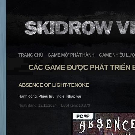
TRANG CHỦ
GAME MỚI PHÁT HÀNH
GAME NHIỀU LƯỢ
CÁC GAME ĐƯỢC PHÁT TRIỂN B
ABSENCE OF LIGHT-TENOKE
Hành động
,
Phiêu lưu
,
Indie
,
Nhập vai
Ngày đăng: 12/11/2024 |
Lượt xem: 10,873