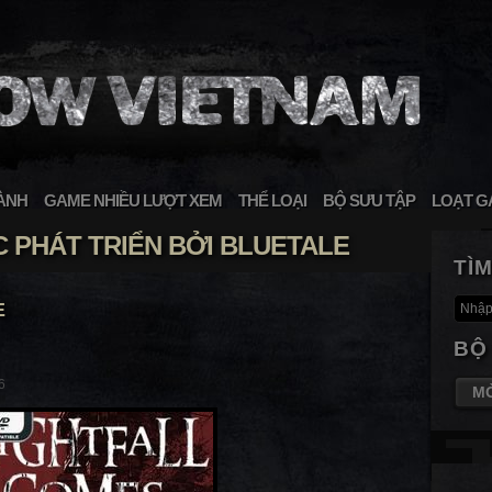
ÀNH
GAME NHIỀU LƯỢT XEM
THỂ LOẠI
BỘ SƯU TẬP
LOẠT G
 PHÁT TRIỂN BỞI BLUETALE
TÌ
E
BỘ
6
M