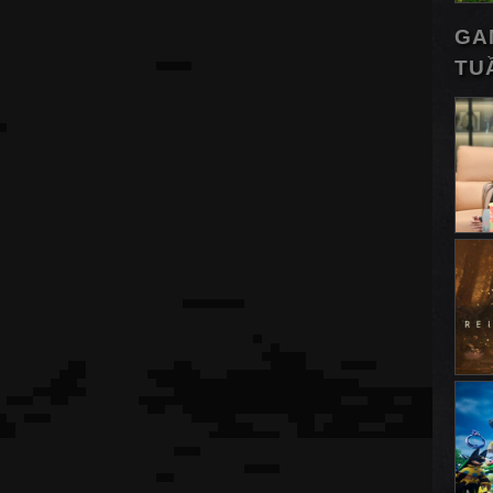
GA
TU