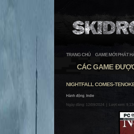
TRANG CHỦ
GAME MỚI PHÁT H
CÁC GAME ĐƯỢC
NIGHTFALL COMES-TENOK
Hành động
,
Indie
Ngày đăng: 12/09/2024 |
Lượt xem: 9,13