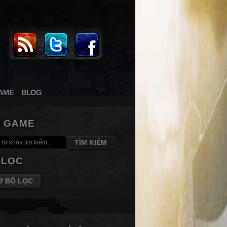
AME
BLOG
M GAME
TÌM KIẾM
 LỌC
Ở BỘ LỌC