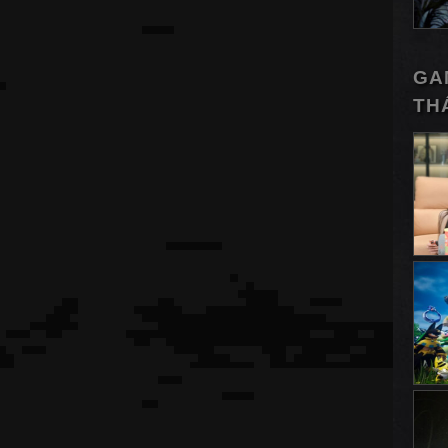
GA
TH