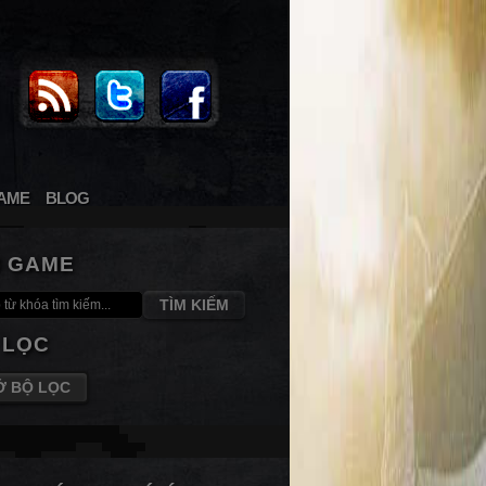
AME
BLOG
M GAME
TÌM KIẾM
 LỌC
Ở BỘ LỌC