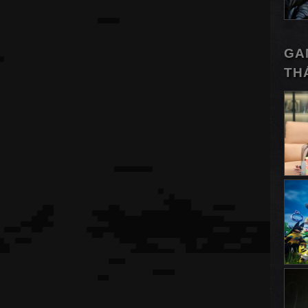
GA
TH