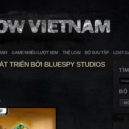
ÀNH
GAME NHIỀU LƯỢT XEM
THỂ LOẠI
BỘ SƯU TẬP
LOẠT G
T TRIỂN BỞI BLUESPY STUDIOS
TÌ
BỘ
1
M