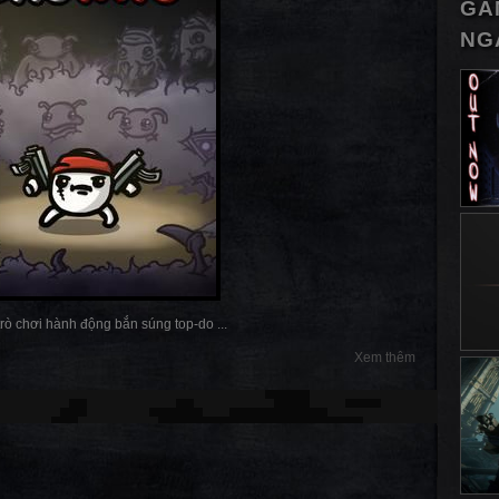
GA
NG
 trò chơi hành động bắn súng top-do ...
Xem thêm