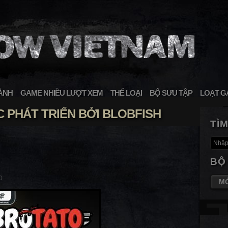
ÀNH
GAME NHIỀU LƯỢT XEM
THỂ LOẠI
BỘ SƯU TẬP
LOẠT G
 PHÁT TRIỂN BỞI BLOBFISH
TÌ
BỘ
0
M