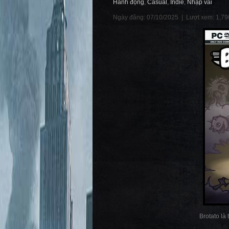
Hành động
,
Casual
,
Indie
,
Nhập vai
Ngày đăng: 07/10/2025 |
Lượt xem: 1,79
Brotato là