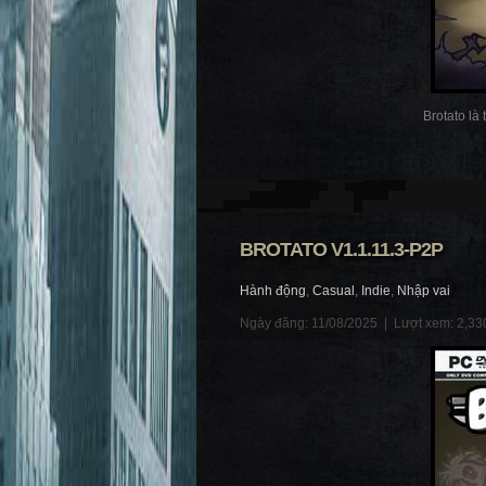
Brotato là
BROTATO V1.1.11.3-P2P
Hành động
,
Casual
,
Indie
,
Nhập vai
Ngày đăng: 11/08/2025 |
Lượt xem: 2,33