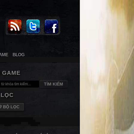
AME
BLOG
M GAME
TÌM KIẾM
 LỌC
Ở BỘ LỌC