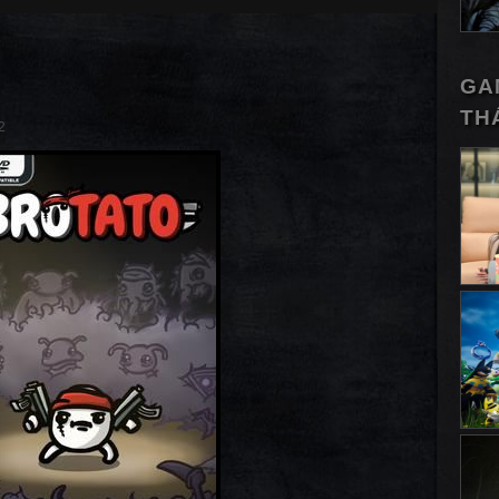
GA
TH
2