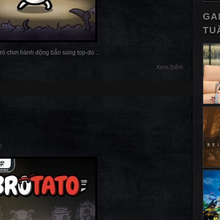
GA
TU
 trò chơi hành động bắn súng top-do ...
Xem thêm
0