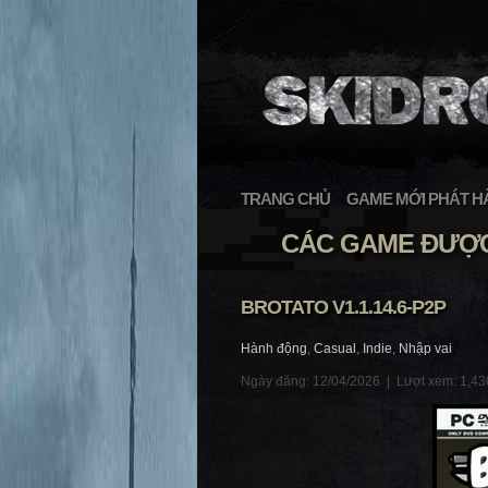
TRANG CHỦ
GAME MỚI PHÁT H
CÁC GAME ĐƯỢC
BROTATO V1.1.14.6-P2P
Hành động
,
Casual
,
Indie
,
Nhập vai
Ngày đăng: 12/04/2026 |
Lượt xem: 1,43