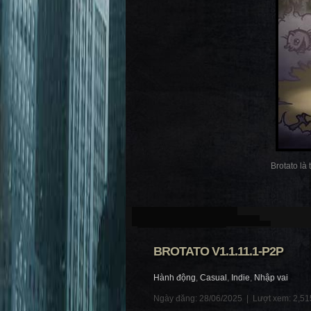
Brotato là
BROTATO V1.1.11.1-P2P
Hành động
,
Casual
,
Indie
,
Nhập vai
Ngày đăng: 28/06/2025 |
Lượt xem: 2,51