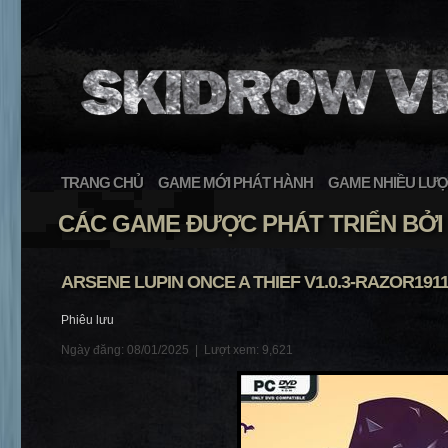
TRANG CHỦ
GAME MỚI PHÁT HÀNH
GAME NHIỀU LƯỢ
CÁC GAME ĐƯỢC PHÁT TRIỂN BỞI 
ARSENE LUPIN ONCE A THIEF V1.0.3-RAZOR191
Phiêu lưu
Ngày đăng: 08/01/2025 |
Lượt xem: 9,621