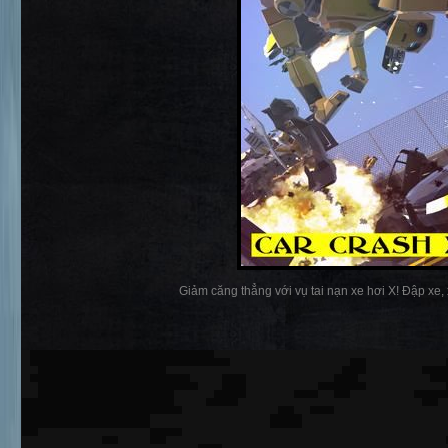
Giảm căng thẳng với vụ tai nạn xe hơi X! Đập xe, x