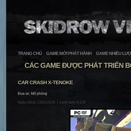
TRANG CHỦ
GAME MỚI PHÁT HÀNH
GAME NHIỀU LƯỢ
CÁC GAME ĐƯỢC PHÁT TRIỂN B
CAR CRASH X-TENOKE
Đua xe
,
Mô phỏng
Ngày đăng: 23/02/2025 |
Lượt xem: 9,130