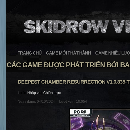
TRANG CHỦ
GAME MỚI PHÁT HÀNH
GAME NHIỀU LƯỢ
CÁC GAME ĐƯỢC PHÁT TRIỂN BỞI 
DEEPEST CHAMBER RESURRECTION V1.0.835-
Indie
,
Nhập vai
,
Chiến lược
Ngày đăng: 04/10/2024 |
Lượt xem: 10,054