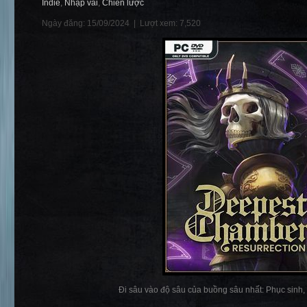
Indie
,
Nhập vai
,
Chiến lược
Ngày đăng: 15/09/2024 |
Lượt xem: 7,520
Đi sâu vào độ sâu của buồng sâu nhất: Phục sinh, n