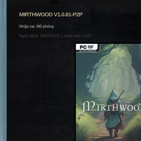
MIRTHWOOD V1.0.81-P2P
Nhập vai
,
Mô phỏng
Ngày đăng: 24/07/2025 |
Lượt xem: 1,967