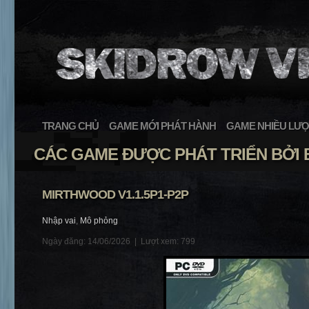
TRANG CHỦ
GAME MỚI PHÁT HÀNH
GAME NHIỀU LƯỢ
CÁC GAME ĐƯỢC PHÁT TRIỂN BỞI 
MIRTHWOOD V1.1.5P1-P2P
Nhập vai
,
Mô phỏng
Ngày đăng: 14/06/2026 |
Lượt xem: 799