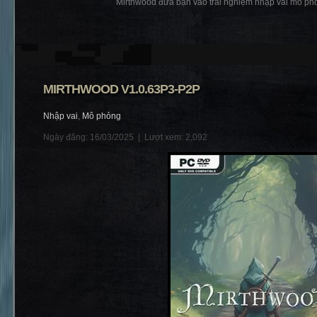
Mirthwood đưa bạn vào trải nghiệm nhập vai mô phỏ
MIRTHWOOD V1.0.63P3-P2P
Nhập vai
,
Mô phỏng
Ngày đăng: 16/03/2025 |
Lượt xem: 2,092