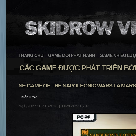
TRANG CHỦ
GAME MỚI PHÁT HÀNH
GAME NHIỀU LƯỢ
CÁC GAME ĐƯỢC PHÁT TRIỂN BỞI
NE GAME OF THE NAPOLEONIC WARS LA MARS
Chiến lược
Ngày đăng: 15/01/2026 |
Lượt xem: 1,987