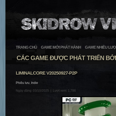
TRANG CHỦ
GAME MỚI PHÁT HÀNH
GAME NHIỀU LƯỢ
CÁC GAME ĐƯỢC PHÁT TRIỂN BỞI
LIMINALCORE V20250927-P2P
Phiêu lưu
,
Indie
Ngày đăng: 03/10/2025 |
Lượt xem: 1,786