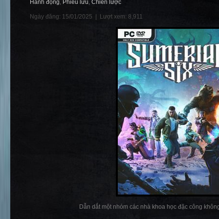
Hành động
,
Phiêu lưu
,
Chiến lược
Ngày đăng: 15/01/2025 |
Lượt xem: 8,911
Dẫn dắt một nhóm các nhà khoa học đặc công không 