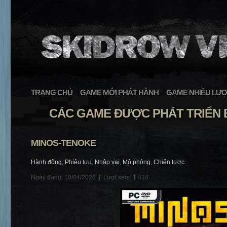
TRANG CHỦ
GAME MỚI PHÁT HÀNH
GAME NHIỀU LƯỢ
CÁC GAME ĐƯỢC PHÁT TRIỂN B
MINOS-TENOKE
Hành động
,
Phiêu lưu
,
Nhập vai
,
Mô phỏng
,
Chiến lược
Ngày đăng: 10/04/2026 |
Lượt xem: 1,414