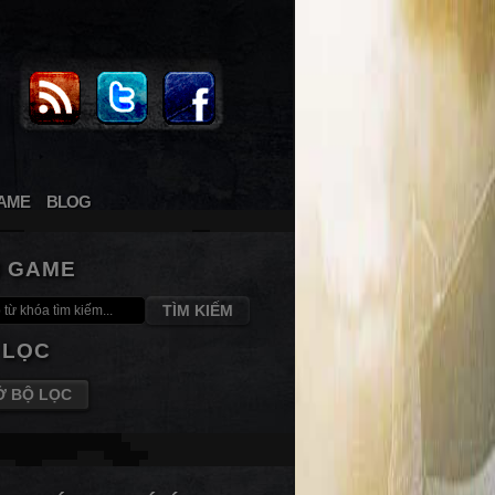
AME
BLOG
M GAME
TÌM KIẾM
 LỌC
Ở BỘ LỌC