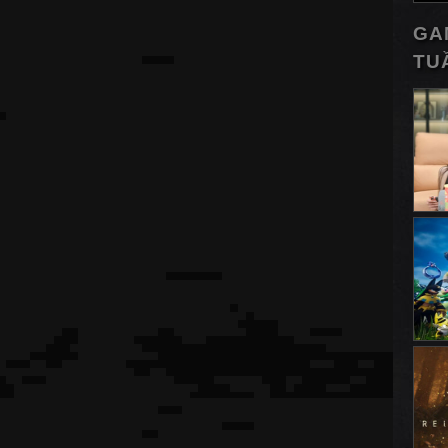
GA
TU