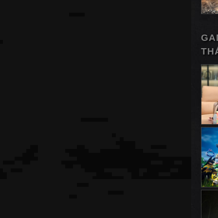
GA
TH