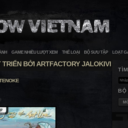
ÀNH
GAME NHIỀU LƯỢT XEM
THỂ LOẠI
BỘ SƯU TẬP
LOẠT G
TRIỂN BỞI ARTFACTORY JALOKIVI
TÌ
-TENOKE
BỘ
2
M