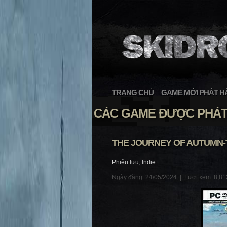
TRANG CHỦ
GAME MỚI PHÁT H
CÁC GAME ĐƯỢC PHÁT 
THE JOURNEY OF AUTUMN
Phiêu lưu
,
Indie
Ngày đăng: 24/05/2024 |
Lượt xem: 8,81