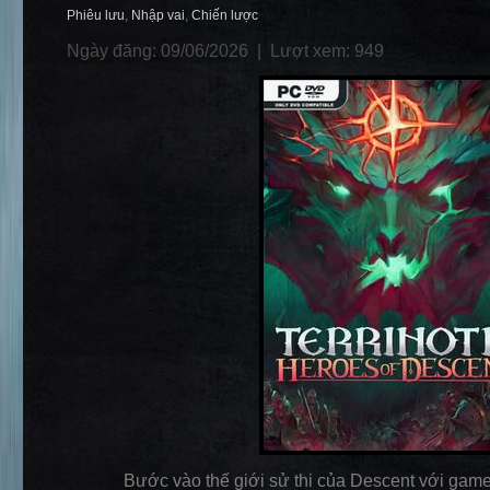
Phiêu lưu
,
Nhập vai
,
Chiến lược
Ngày đăng: 09/06/2026 |
Lượt xem: 949
Bước vào thế giới sử thi của Descent với game 