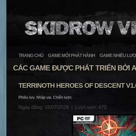
TRANG CHỦ
GAME MỚI PHÁT HÀNH
GAME NHIỀU LƯỢ
CÁC GAME ĐƯỢC PHÁT TRIỂN BỞI 
TERRINOTH HEROES OF DESCENT V1.
Phiêu lưu
,
Nhập vai
,
Chiến lược
Ngày đăng: 16/07/2026 |
Lượt xem: 470