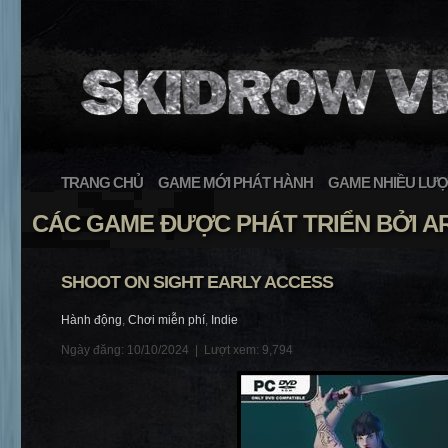
TRANG CHỦ
GAME MỚI PHÁT HÀNH
GAME NHIỀU LƯỢ
CÁC GAME ĐƯỢC PHÁT TRIỂN BỞI 
SHOOT ON SIGHT EARLY ACCESS
Hành động
,
Chơi miễn phí
,
Indie
Ngày đăng: 10/10/2024 |
Lượt xem: 9,794