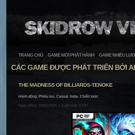
TRANG CHỦ
GAME MỚI PHÁT HÀNH
GAME NHIỀU LƯỢ
CÁC GAME ĐƯỢC PHÁT TRIỂN BỞI
THE MADNESS OF BILLIARDS-TENOKE
Hành động
,
Phiêu lưu
,
Casual
,
Indie
,
Chiến lược
Ngày đăng: 20/02/2025 |
Lượt xem: 8,597