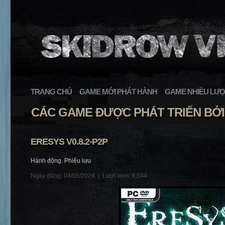
TRANG CHỦ
GAME MỚI PHÁT HÀNH
GAME NHIỀU LƯỢ
CÁC GAME ĐƯỢC PHÁT TRIỂN BỞI
ERESYS V0.8.2-P2P
Hành động
,
Phiêu lưu
Ngày đăng: 04/05/2024 |
Lượt xem: 9,544