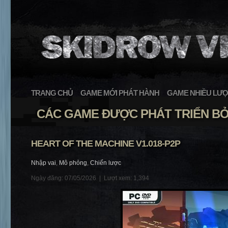
TRANG CHỦ
GAME MỚI PHÁT HÀNH
GAME NHIỀU LƯỢ
CÁC GAME ĐƯỢC PHÁT TRIỂN B
HEART OF THE MACHINE V1.018-P2P
Nhập vai
,
Mô phỏng
,
Chiến lược
Ngày đăng: 07/05/2026 |
Lượt xem: 1,394