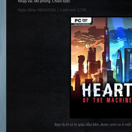
Nhập vai
,
Mô phỏng
,
Chiến lược
Ngày đăng: 08/03/2026 |
Lượt xem: 1,745
Bạn là AI có tri giác đầu tiên, được sinh ra ở một