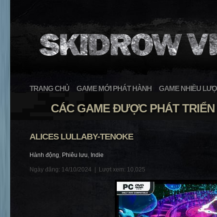
TRANG CHỦ
GAME MỚI PHÁT HÀNH
GAME NHIỀU LƯỢ
CÁC GAME ĐƯỢC PHÁT TRIỂN 
ALICES LULLABY-TENOKE
Hành động
,
Phiêu lưu
,
Indie
Ngày đăng: 14/10/2024 |
Lượt xem: 10,025