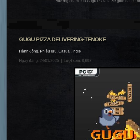
Phương châm của Gugu Pizza là để giao bất cứ nơi 
GUGU PIZZA DELIVERING-TENOKE
Hành động
,
Phiêu lưu
,
Casual
,
Indie
Ngày đăng: 24/01/2025 |
Lượt xem: 8,698