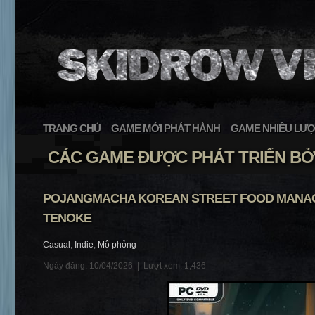
TRANG CHỦ
GAME MỚI PHÁT HÀNH
GAME NHIỀU LƯỢ
CÁC GAME ĐƯỢC PHÁT TRIỂN B
POJANGMACHA KOREAN STREET FOOD MANAG
TENOKE
Casual
,
Indie
,
Mô phỏng
Ngày đăng: 10/04/2026 |
Lượt xem: 1,436