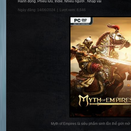
Hành động
,
Phiêu lưu
,
Indie
,
Nhiều người
,
Nhập vai
Ngày đăng: 14/06/2024 |
Lượt xem: 8,646
Myth of Empires là siêu phẩm sinh tồn thế giới mở 