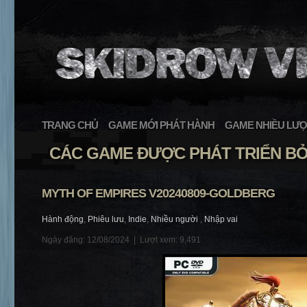
TRANG CHỦ
GAME MỚI PHÁT HÀNH
GAME NHIỀU LƯỢ
CÁC GAME ĐƯỢC PHÁT TRIỂN B
MYTH OF EMPIRES V20240809-GOLDBERG
Hành động
,
Phiêu lưu
,
Indie
,
Nhiều người
,
Nhập vai
Ngày đăng: 12/08/2024 |
Lượt xem: 9,491