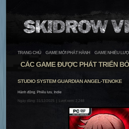
TRANG CHỦ
GAME MỚI PHÁT HÀNH
GAME NHIỀU LƯỢ
CÁC GAME ĐƯỢC PHÁT TRIỂN BỞI
STUDIO SYSTEM GUARDIAN ANGEL-TENOKE
Hành động
,
Phiêu lưu
,
Indie
Ngày đăng: 31/12/2025 |
Lượt xem: 2,248