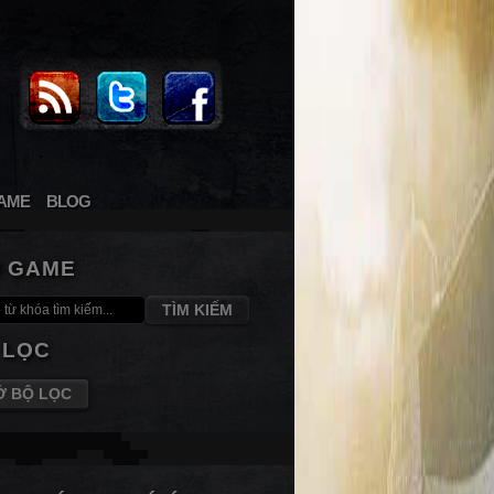
AME
BLOG
M GAME
TÌM KIẾM
 LỌC
Ở BỘ LỌC