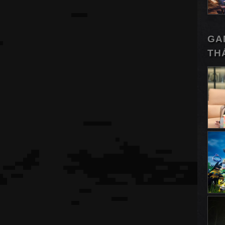
GA
TH