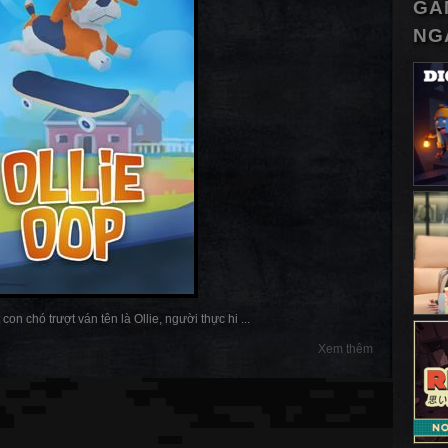
GA
NG
con chó trượt ván tên là Ollie, người thực hi ...
Xem thêm