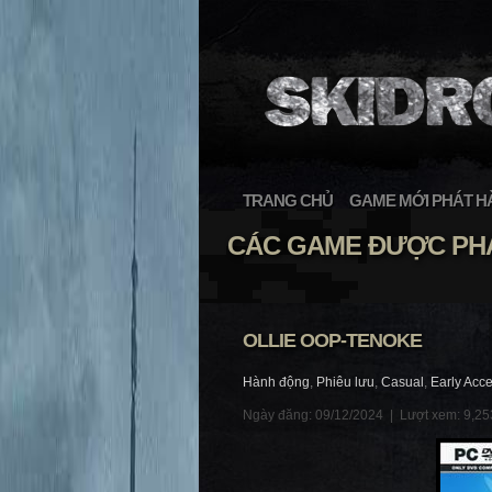
TRANG CHỦ
GAME MỚI PHÁT H
CÁC GAME ĐƯỢC PHÁ
OLLIE OOP-TENOKE
Hành động
,
Phiêu lưu
,
Casual
,
Early Acc
Ngày đăng: 09/12/2024 |
Lượt xem: 9,25