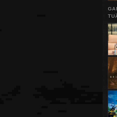
GA
TU