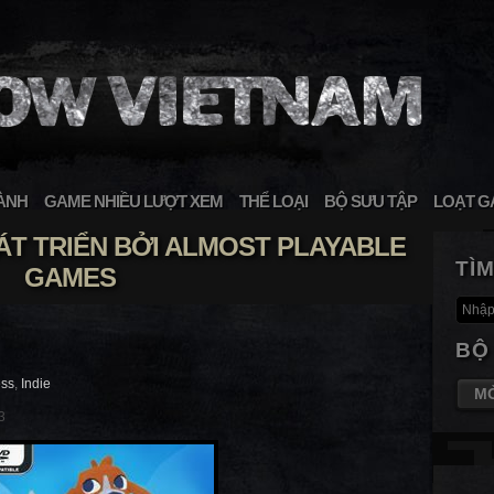
ÀNH
GAME NHIỀU LƯỢT XEM
THỂ LOẠI
BỘ SƯU TẬP
LOẠT G
T TRIỂN BỞI ALMOST PLAYABLE
TÌ
GAMES
BỘ
ess
,
Indie
M
3