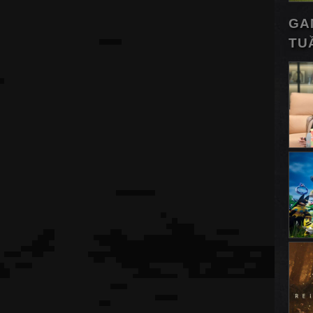
GA
TU