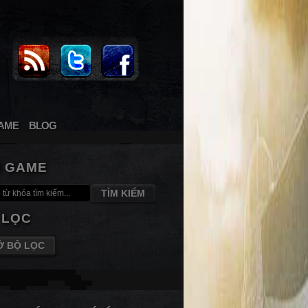
AME
BLOG
M GAME
TÌM KIẾM
 LỌC
Ở BỘ LỌC