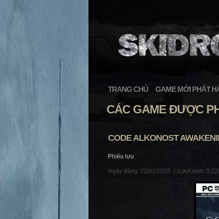
TRANG CHỦ
GAME MỚI PHÁT H
CÁC GAME ĐƯỢC PH
CODE ALKONOST AWAKENIN
Phiêu lưu
Ngày đăng: 22/01/2025 |
Lượt xem: 9,22