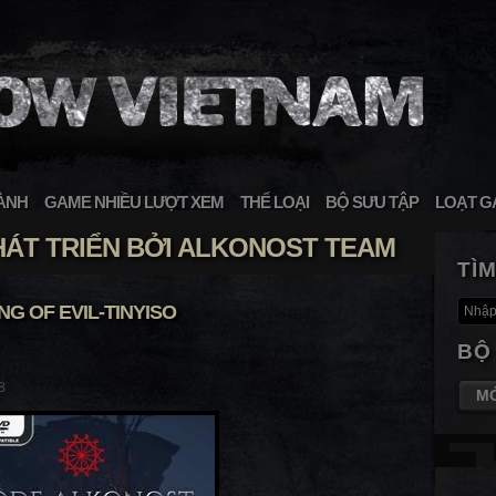
ÀNH
GAME NHIỀU LƯỢT XEM
THỂ LOẠI
BỘ SƯU TẬP
LOẠT G
ÁT TRIỂN BỞI ALKONOST TEAM
TÌ
G OF EVIL-TINYISO
BỘ
8
M