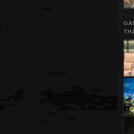
GA
TH