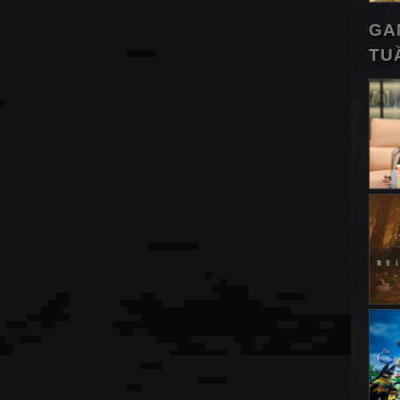
GA
TU