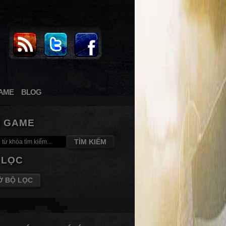
AME
BLOG
M GAME
TÌM KIẾM
 LỌC
Ở BỘ LỌC