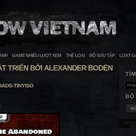
ÀNH
GAME NHIỀU LƯỢT XEM
THỂ LOẠI
BỘ SƯU TẬP
LOẠT G
T TRIỂN BỞI ALEXANDER BODÉN
TÌ
ADS-TINYISO
BỘ
5
M