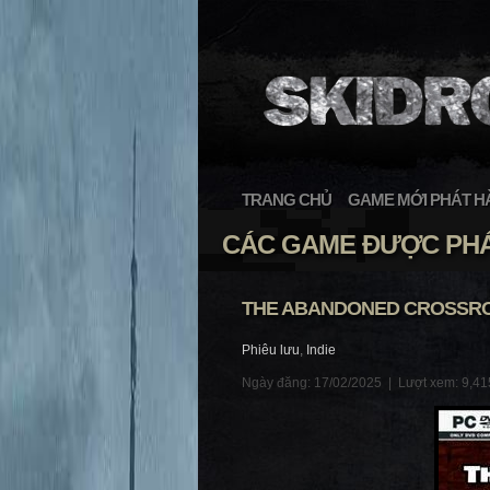
TRANG CHỦ
GAME MỚI PHÁT H
CÁC GAME ĐƯỢC PHÁ
THE ABANDONED CROSSRO
Phiêu lưu
,
Indie
Ngày đăng: 17/02/2025 |
Lượt xem: 9,41