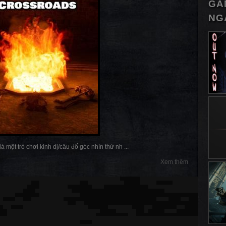
GA
NG
à một trò chơi kinh dị/câu đố góc nhìn thứ nh ...
Xem thêm