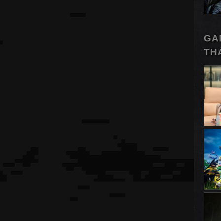
GA
TH