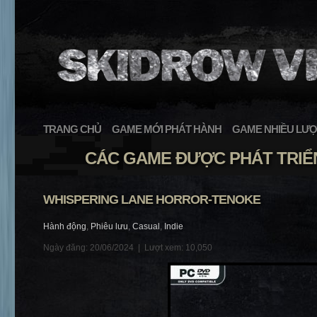
TRANG CHỦ
GAME MỚI PHÁT HÀNH
GAME NHIỀU LƯỢ
CÁC GAME ĐƯỢC PHÁT TRIỂN
WHISPERING LANE HORROR-TENOKE
Hành động
,
Phiêu lưu
,
Casual
,
Indie
Ngày đăng: 20/06/2024 |
Lượt xem: 10,050