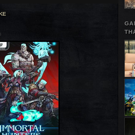
KE
GA
TH
6