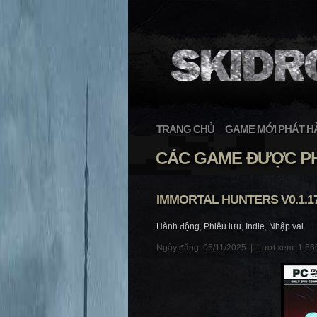
TRANG CHỦ
GAME MỚI PHÁT H
CÁC GAME ĐƯỢC PH
IMMORTAL HUNTERS V0.1.1
Hành động
,
Phiêu lưu
,
Indie
,
Nhập vai
Ngày đăng: 05/11/2025 |
Lượt xem: 1,66