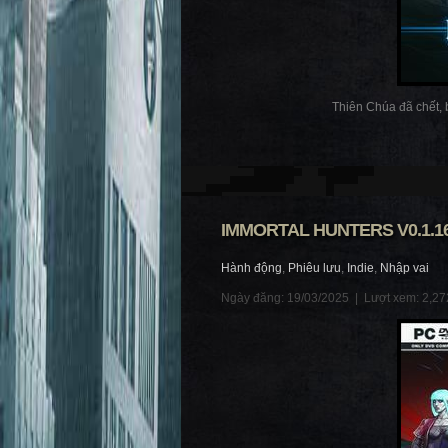
Thiên Chúa đã chết, b
IMMORTAL HUNTERS V0.1.1
Hành động
,
Phiêu lưu
,
Indie
,
Nhập vai
Ngày đăng: 19/03/2025 |
Lượt xem: 2,27