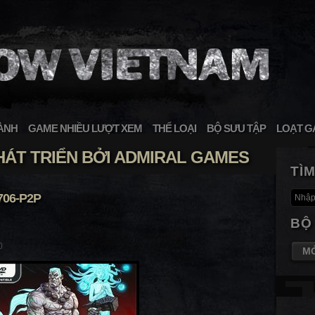
ÀNH
GAME NHIỀU LƯỢT XEM
THỂ LOẠI
BỘ SƯU TẬP
LOẠT G
ÁT TRIỂN BỞI ADMIRAL GAMES
TÌ
706-P2P
BỘ
0
M