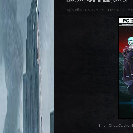
Hành động
,
Phiêu lưu
,
Indie
,
Nhập vai
Ngày đăng: 03/10/2025 |
Lượt xem: 1,67
Thiên Chúa đã chết, b