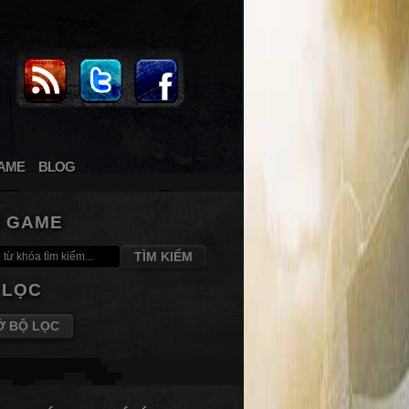
AME
BLOG
M GAME
TÌM KIẾM
 LỌC
Ở BỘ LỌC