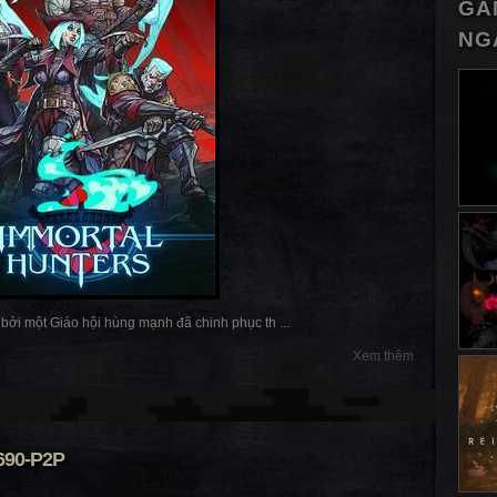
GA
NG
 bởi một Giáo hội hùng mạnh đã chinh phục th ...
Xem thêm
690-P2P