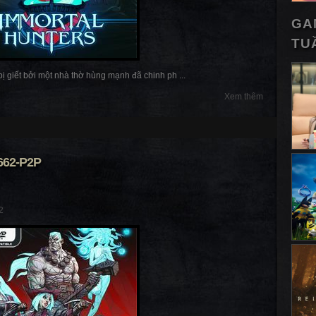
GA
TU
ị giết bởi một nhà thờ hùng mạnh đã chinh ph ...
Xem thêm
662-P2P
2