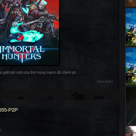
ị giết bởi một nhà thờ hùng mạnh đã chinh ph ...
Xem thêm
655-P2P
3