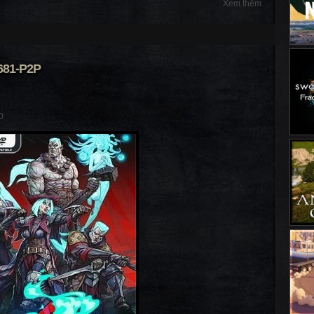
Xem thêm
681-P2P
0