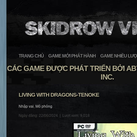
TRANG CHỦ
GAME MỚI PHÁT HÀNH
GAME NHIỀU LƯỢ
CÁC GAME ĐƯỢC PHÁT TRIỂN BỞI A
INC.
LIVING WITH DRAGONS-TENOKE
Nhập vai
,
Mô phỏng
Ngày đăng: 22/06/2024 |
Lượt xem: 9,018